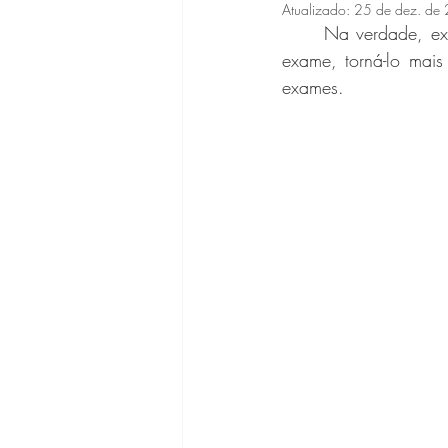
Atualizado:
25 de dez. de
Na verdade, exi
exame, torná-lo mais 
exames. 