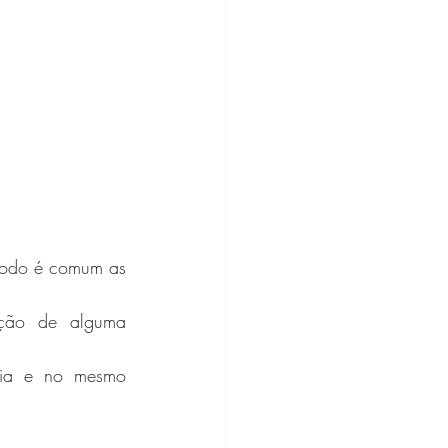
ríodo é comum as 
ação de alguma 
dia e no mesmo 