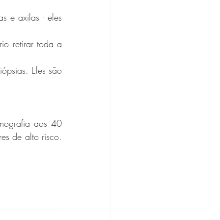
e axilas - eles 
o retirar toda a 
ópsias. Eles são 
ografia aos 40 
s de alto risco. 