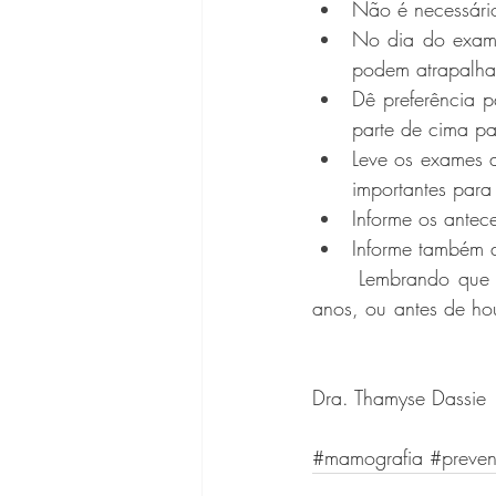
Não é necessário
No dia do exame:
podem atrapalha
Dê preferência p
parte de cima pa
Leve os exames a
importantes para
Informe os antece
Informe também as
Lembrando que 
anos, ou antes de hou
Dra. Thamyse Dassie
#mamografia
#preve