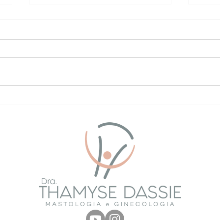
Planejamento de fertilidade no
Seria
tratamento do câncer de mama
trat
mam