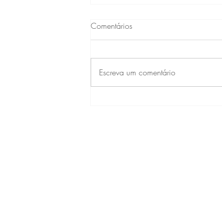
Comentários
Escreva um comentário
Consumo de alimentos
ultraprocessados e risco de
câncer