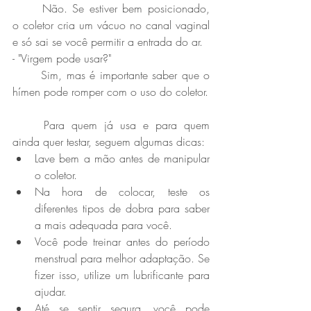
	Não. Se estiver bem posicionado, 
o coletor cria um vácuo no canal vaginal 
e só sai se você permitir a entrada do ar. 
- "Virgem pode usar?" 
	Sim, mas é importante saber que o 
hímen pode romper com o uso do coletor. 
	Para quem já usa e para quem 
ainda quer testar, seguem algumas dicas:
Lave bem a mão antes de manipular 
o coletor.
Na hora de colocar, teste os 
diferentes tipos de dobra para saber 
a mais adequada para você.
Você pode treinar antes do período 
menstrual para melhor adaptação. Se 
fizer isso, utilize um lubrificante para 
ajudar.
Até se sentir segura, você pode 