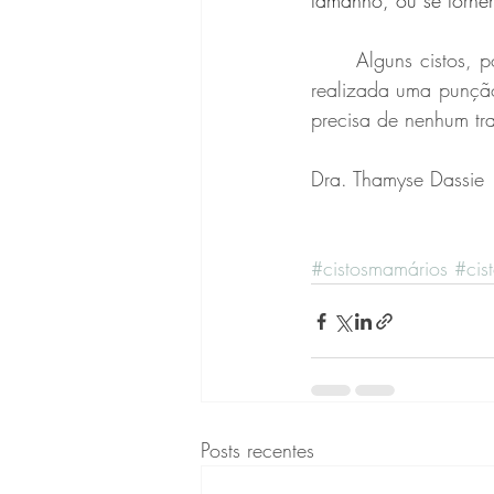
tamanho, ou se tornem
	Alguns cistos, podem ser muito volumosos e causar desconforto e, nesses casos, pode ser 
realizada uma punção 
precisa de nenhum tr
Dra. Thamyse Dassie
#cistosmamários
#cis
Posts recentes