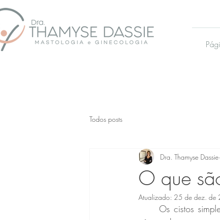
Pági
Todos posts
Dra. Thamyse Dassie
O que são
Atualizado:
25 de dez. de
	Os cistos simples são alterações benignas, muito comuns, que não aumentam o risco de 