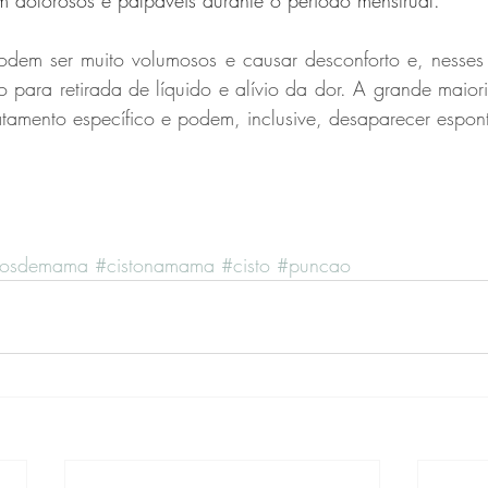
 dolorosos e palpáveis durante o período menstrual. ⁣
para retirada de líquido e alívio da dor. A grande maiori
atamento específico e podem, inclusive, desaparecer espo
tosdemama
#cistonamama
#cisto
#puncao