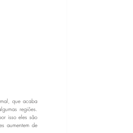
mal, que acaba 
evoluindo com obstrução e acúmulo de pequena quantidade de líquido em algumas regiões. 
or isso eles são 
es aumentem de 