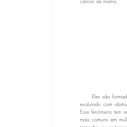
câncer de mama. 
Eles são forma
Esse fenômeno tem
 r
mais comuns em mulh