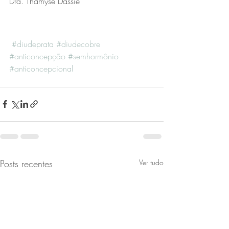
Dra. Thamyse Dassie
#diudeprata
#diudecobre
#anticoncepção
#semhormônio
#anticoncepcional
Posts recentes
Ver tudo